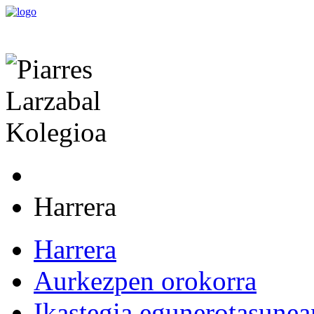
Harrera
Harrera
Aurkezpen orokorra
Ikastegia egunerotasunea