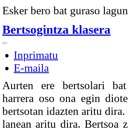
Esker bero bat guraso lagunt
Bertsogintza klasera
Inprimatu
E-maila
Aurten ere bertsolari bat
harrera oso ona egin diote
bertsotan idazten aritu dira.
lanean aritu dira. Bertsoa 