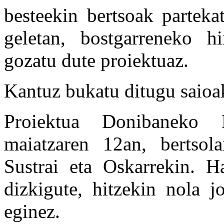
besteekin bertsoak parteka
geletan, bostgarreneko h
gozatu dute proiektuaz.
Kantuz bukatu ditugu saioak
Proiektua Donibaneko
maiatzaren 12an, bertsola
Sustrai eta Oskarrekin. H
dizkigute, hitzekin nola j
eginez.