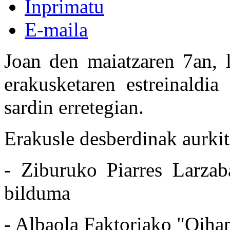
Inprimatu
E-maila
Joan den maiatzaren 7an, l
erakusketaren estreinaldi
sardin erretegian.
Erakusle desberdinak aurkit
- Ziburuko Piarres Larzab
bilduma
- Albaola Faktoriako "Oihan