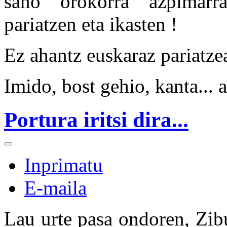
sano orokorra azpimarra
pariatzen eta ikasten !
Ez ahantz euskaraz pariatzea,
Imido, bost gehio, kanta... 
Portura iritsi dira...
Inprimatu
E-maila
Lau urte pasa ondoren, Zib