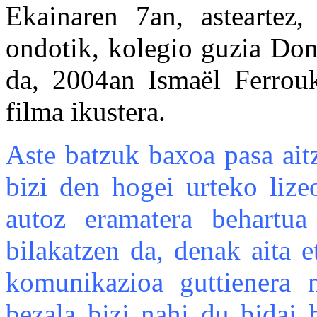
Ekainaren 7an, asteartez
ondotik, kolegio guzia Do
da, 2004an Ismaël Ferro
filma ikustera.
Aste batzuk baxoa pasa ait
bizi den hogei urteko lize
autoz eramatera behartua 
bilakatzen da, denak aita 
komunikazioa guttienera 
bezala bizi nahi du bidai h