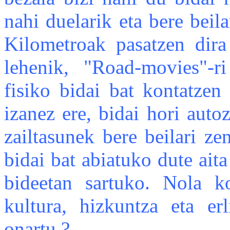
nahi duelarik eta bere beila
Kilometroak pasatzen dira 
lehenik, "Road-movies"-r
fisiko bidai bat kontatzen
izanez ere, bidai hori auto
zailtasunek bere beilari z
bidai bat abiatuko dute ait
bideetan sartuko. Nola k
kultura, hizkuntza eta erl
onartu ?