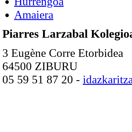
Hurrengoa
Amaiera
Piarres Larzabal Kolegio
3 Eugène Corre Etorbidea
64500 ZIBURU
05 59 51 87 20 -
idazkarit