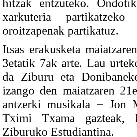
hitzak entzuteko.
Ondotik
xarkuteria partikatzek
oroitzapenak partikatuz.
Itsas erakusketa maiatzare
3etatik 7ak arte. Lau urte
da Ziburu eta Donibaneko
izango den maiatzaren 21e
antzerki musikala + Jon 
Tximi Txama gazteak, H-
Ziburuko Estudiantina.