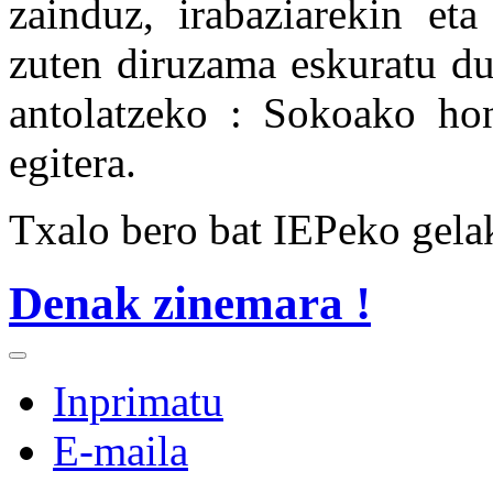
zainduz, irabaziarekin eta
zuten diruzama eskuratu du
antolatzeko : Sokoako hon
egitera.
Txalo bero bat IEPeko gelako
Denak zinemara !
Inprimatu
E-maila