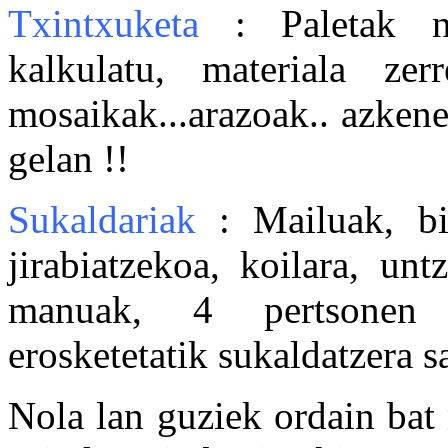
Txintxuketa
: Paletak ne
kalkulatu, materiala zer
mosaikak...arazoak.. azkene
gelan !!
Sukaldariak
: Mailuak, bih
jirabiatzekoa, koilara, unt
manuak, 4 pertsonen e
erosketetatik sukaldatzera s
Nola lan guziek ordain bat 