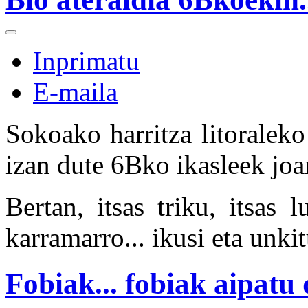
Inprimatu
E-maila
Sokoako harritza litoralek
izan dute 6Bko ikasleek jo
Bertan, itsas triku, itsas 
karramarro... ikusi eta unkit
Fobiak... fobiak aipatu 