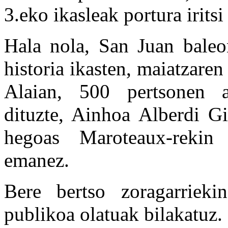
3.eko ikasleak portura iritsi 
Hala nola, San Juan baleon
historia ikasten, maiatzar
Alaian, 500 pertsonen a
dituzte, Ainhoa Alberdi Gi
hegoas Maroteaux-rekin 
emanez.
Bere bertso zoragarrieki
publikoa olatuak bilakatuz.