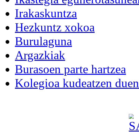
Irakaskuntza
Hezkuntz xokoa
Burulaguna
Argazkiak
Burasoen parte hartzea
Kolegioa kudeatzen duen