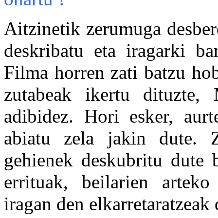
Aitzinetik zerumuga desber
deskribatu eta iragarki b
Filma horren zati batzu ho
zutabeak ikertu dituzte
adibidez. Hori esker, au
abiatu zela jakin dute.
gehienek deskubritu dute b
errituak, beilarien artek
iragan den elkarretaratzeak 