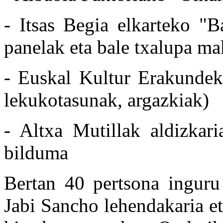
- Itsas Begia elkarteko "B
panelak eta bale txalupa ma
- Euskal Kultur Erakundeko
lekukotasunak, argazkiak)
- Altxa Mutillak aldizkar
bilduma
Bertan 40 pertsona inguru
Jabi Sancho lehendakaria e