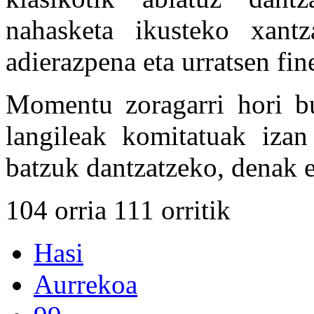
nahasketa ikusteko xantz
adierazpena eta urratsen fine
Momentu zoragarri hori buk
langileak komitatuak izan 
batzuk dantzatzeko, denak e
104 orria 111 orritik
Hasi
Aurrekoa