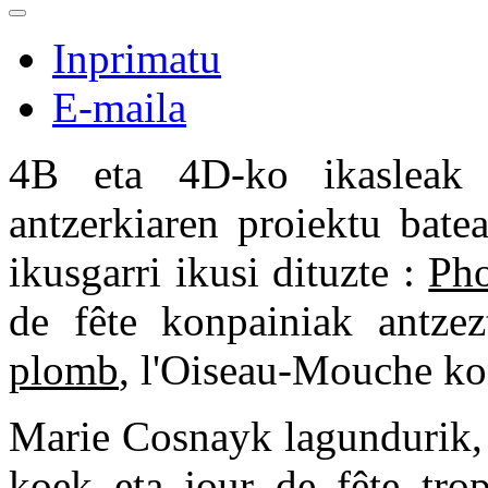
Inprimatu
E-maila
4B eta 4D-ko ikasleak 
antzerkiaren proiektu bate
ikusgarri ikusi dituzte :
Pho
de fête konpainiak antze
plomb
, l'Oiseau-Mouche ko
Marie Cosnayk lagundurik, 
koek eta jour de fête tro