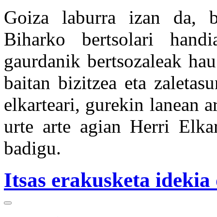
Goiza laburra izan da, b
Biharko bertsolari hand
gaurdanik bertsozaleak hau 
baitan bizitzea eta zaletas
elkarteari, gurekin lanean ar
urte arte agian Herri Elka
badigu.
Itsas erakusketa idekia 