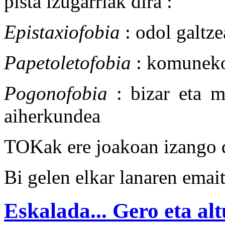
pista izugarriak dira :
Epistaxiofobia
: odol galtze
Papetoletofobia
: komuneko
Pogonofobia
: bizar eta m
aiherkundea
TOKak ere joakoan izango d
Bi gelen elkar lanaren emai
Eskalada... Gero eta alt