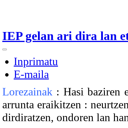
IEP gelan ari dira lan et
Inprimatu
E-maila
Lorezainak
: Hasi baziren 
arrunta eraikitzen : neurtzen
dirdiratzen, ondoren lan han