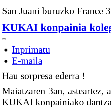
San Juani buruzko France 3 
KUKAI konpainia koleg
Inprimatu
E-maila
Hau sorpresa ederra !
Maiatzaren 3an, asteartez, a
KUKAI konpainiako dantzar