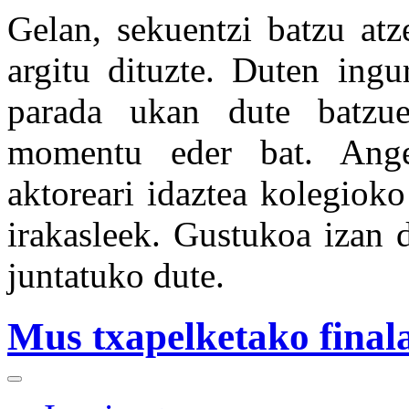
Gelan, sekuentzi batzu atz
argitu dituzte. Duten ing
parada ukan dute batzuek
momentu eder bat. Ange
aktoreari idaztea kolegioko
irakasleek. Gustukoa izan d
juntatuko dute.
Mus txapelketako finala