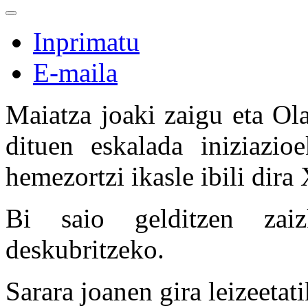
Inprimatu
E-maila
Maiatza joaki zaigu eta Ola
dituen eskalada iniziazio
hemezortzi ikasle ibili dira
Bi saio gelditzen zai
deskubritzeko.
Sarara joanen gira leizeetat