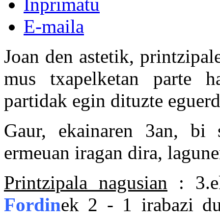
Inprimatu
E-maila
Joan den astetik, printzipa
mus txapelketan parte h
partidak egin dituzte eguerd
Gaur, ekainaren 3an, bi 
ermeuan iragan dira, lagune
Printzipala nagusian
: 3.
Fordin
ek 2 - 1 irabazi d