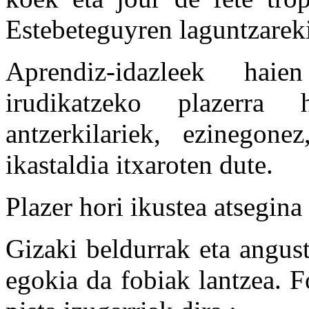
Estebeteguyren laguntzarek
Aprendiz-idazleek hai
irudikatzeko plazerra
antzerkilariek, ezinegon
ikastaldia itxaroten dute.
Plazer hori ikustea atsegina
Gizaki beldurrak eta angus
egokia da fobiak lantzea. F