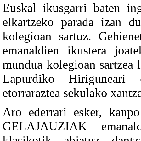
Euskal ikusgarri baten in
elkartzeko parada izan du
kolegioan sartuz. Gehiene
emanaldien ikustera joate
mundua kolegioan sartzea l
Lapurdiko Hiriguneari 
etorraraztea sekulako xantza
Aro ederrari esker, kan
GELAJAUZIAK emanaldi
klasikotik abiatuz dan