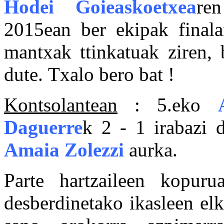
Hodei Goieaskoetxea
re
2015ean ber ekipak finalar
mantxak ttinkatuak ziren, 
dute. Txalo bero bat !
Kontsolantean
: 5.eko
Daguerre
k 2 - 1 irabazi 
Amaia Zolezzi
aurka.
Parte hartzaileen kopurua
desberdinetako ikasleen elk