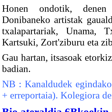
Honen ondotik, denen 
Donibaneko artistak gaualdi
txalapartariak, Unama, 
Kartsuki, Zort'ziburu eta zi
Gau hartan, itsasoak etork
badian.
NB : Kanaldudek egindako
+ erreportaia). Kolegiora d
Bio ateraldia 6Bkoekin.