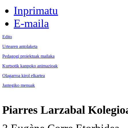
Inprimatu
E-maila
Edito
Urtearen antolaketa
Pedagogi proiektuak mailaka
Kurtsotik kanpoko animazioak
Olagarroa kirol elkartea
Jantegiko menuak
Piarres Larzabal Kolegio