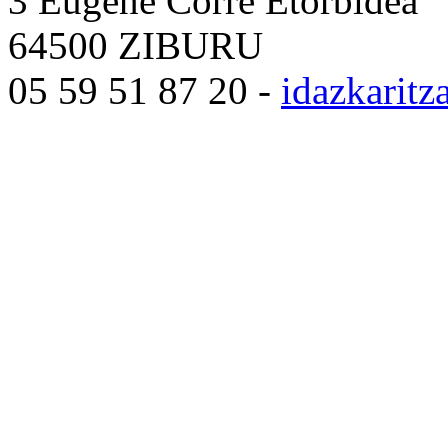
3 Eugène Corre Etorbidea
64500 ZIBURU
05 59 51 87 20 -
idazkarit