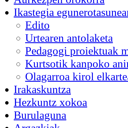
Ikastegia egunerotasunea
Edito
Urtearen antolaketa
Pedagogi proiektuak m
Kurtsotik kanpoko an
Olagarroa kirol elkarte
Irakaskuntza
Hezkuntz xokoa
Burulaguna
Argazkiak