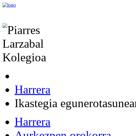
Harrera
Ikastegia egunerotasunea
Harrera
Aurkezpen orokorra