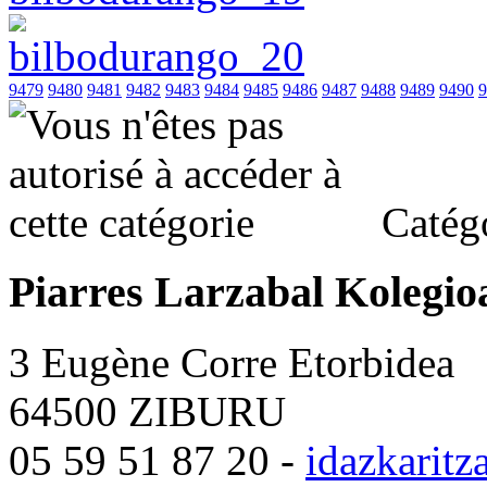
9479
9480
9481
9482
9483
9484
9485
9486
9487
9488
9489
9490
9
Catégo
Piarres Larzabal Kolegio
3 Eugène Corre Etorbidea
64500 ZIBURU
05 59 51 87 20 -
idazkarit