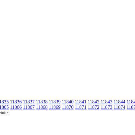
1835
11836
11837
11838
11839
11840
11841
11842
11843
11844
118
1865
11866
11867
11868
11869
11870
11871
11872
11873
11874
118
intes