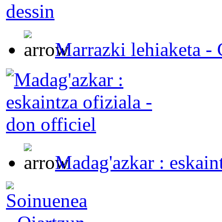
Marrazki lehiaketa -
Madag'azkar : eskaintz