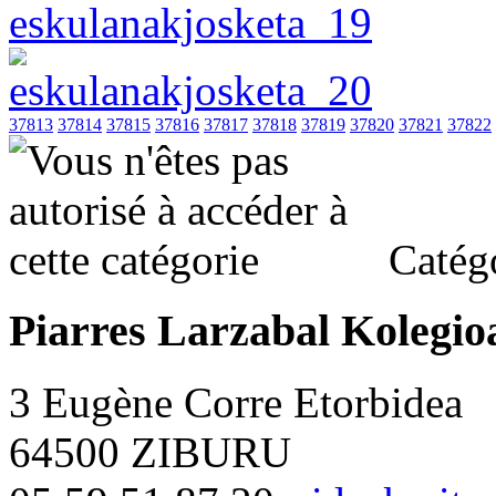
37813
37814
37815
37816
37817
37818
37819
37820
37821
37822
Catégo
Piarres Larzabal Kolegio
3 Eugène Corre Etorbidea
64500 ZIBURU