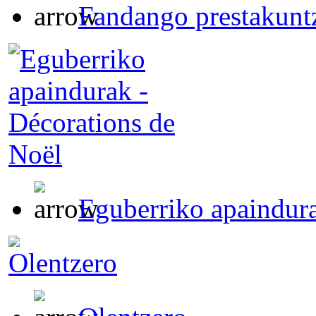
Fandango prestakuntz
Eguberriko apaindura