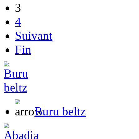
3
4
Suivant
Fin
Buru beltz