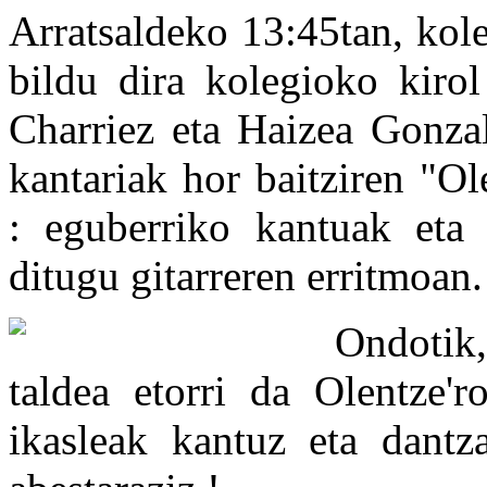
Arratsaldeko 13:45tan,
kole
bildu dira kolegioko kirol
Charriez eta Haizea Gonzal
kantariak hor baitziren "O
: eguberriko kantuak eta 
ditugu gitarreren erritmoan.
Ondotik,
taldea etorri da Olentze'r
ikasleak kantuz eta dantz