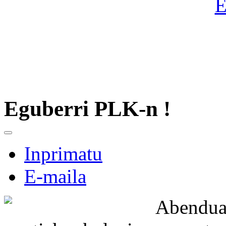
Eguberri PLK-n !
Inprimatu
E-maila
Abendua