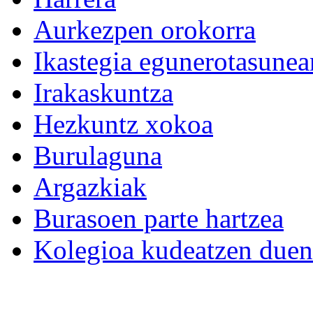
Aurkezpen orokorra
Ikastegia egunerotasunea
Irakaskuntza
Hezkuntz xokoa
Burulaguna
Argazkiak
Burasoen parte hartzea
Kolegioa kudeatzen duen