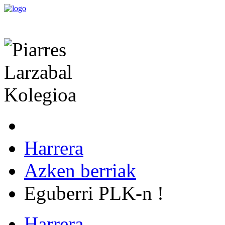
Harrera
Azken berriak
Eguberri PLK-n !
Harrera