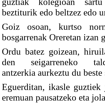
guztiak kolegioan sartu 
beztiturik edo beltzez edo ur
Goiz osoan, kurtso nor
bosgarrenak Oreretan izan g
Ordu batez goizean, hiruil
den seigarreneko ta
antzerkia aurkeztu du beste
Eguerditan, ikasle guztiek
eremuan pausatzeko eta jola