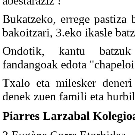
abestaraziz !
Bukatzeko, errege pastiza b
bakoitzari, 3.eko ikasle bat
Ondotik, kantu batzuk
fandangoak edota "chapeloi
Txalo eta milesker deneri
denek zuen famili eta hurbi
Piarres Larzabal Kolegio