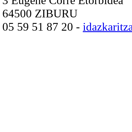
3 Eugène Corre Etorbidea
64500 ZIBURU
05 59 51 87 20 -
idazkarit