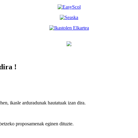
dira !
hen, ikasle arduradunak hautatuak izan dira.
obetzeko proposamenak eginen dituzte.