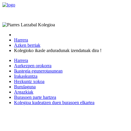
Harrera
Azken berriak
Kolegioko ikasle arduradunak izendatuak dira !
Harrera
Aurkezpen orokorra
Ikastegia egunerotasunean
Irakaskuntza
Hezkuntz xokoa
Burulaguna
Argazkiak
Burasoen parte hartzea
Kolegioa kudeatzen duen burasoen elkartea