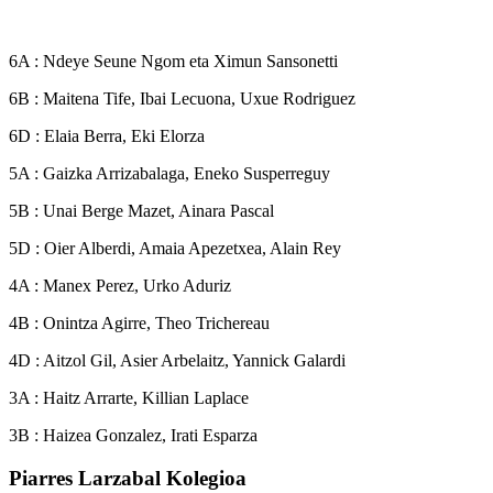
6A : Ndeye Seune Ngom eta Ximun Sansonetti
6B : Maitena Tife, Ibai Lecuona, Uxue Rodriguez
6D : Elaia Berra, Eki Elorza
5A : Gaizka Arrizabalaga, Eneko Susperreguy
5B : Unai Berge Mazet, Ainara Pascal
5D : Oier Alberdi, Amaia Apezetxea, Alain Rey
4A : Manex Perez, Urko Aduriz
4B : Onintza Agirre, Theo Trichereau
4D : Aitzol Gil, Asier Arbelaitz, Yannick Galardi
3A : Haitz Arrarte, Killian Laplace
3B : Haizea Gonzalez, Irati Esparza
Piarres Larzabal Kolegioa