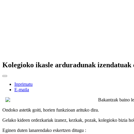
Kolegioko ikasle arduradunak izendatuak 
Inprimatu
E-maila
Bakantzak baino le
Ondoko astetik goiti, horien funkzioan arituko dira.
Gelako kideen ordezkariak izanez, kezkak, pozak, kolegioko bizia h
Eginen duten lanarendako eskertzen ditugu :