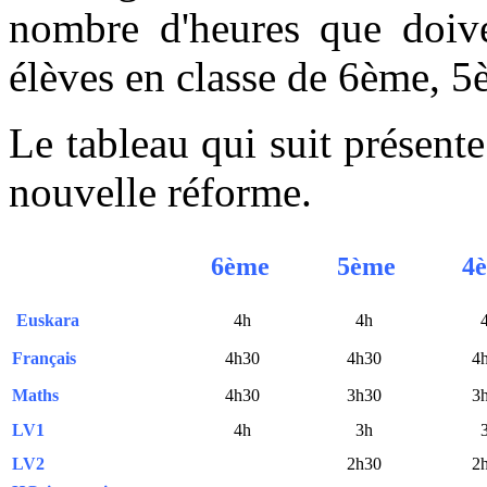
nombre d'heures que doive
élèves en classe de 6ème, 
Le tableau qui suit présente 
nouvelle réforme.
6ème
5ème
4
Euskara
4h
4h
Français
4h30
4h30
4
Maths
4h30
3h30
3
LV1
4h
3h
LV2
2h30
2