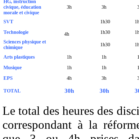
HG, instruction
civique, éducation
3h
3h
morale et civique
SVT
1h30
1
Technologie
1h30
1
4h
Sciences physique et
1h30
1
chimique
Arts plastiques
1h
1h
Musique
1h
1h
EPS
4h
3h
30h
30h
3
TOTAL
Le total des heures des disc
correspondant à la réforme
que 3 ou 4h prises dans