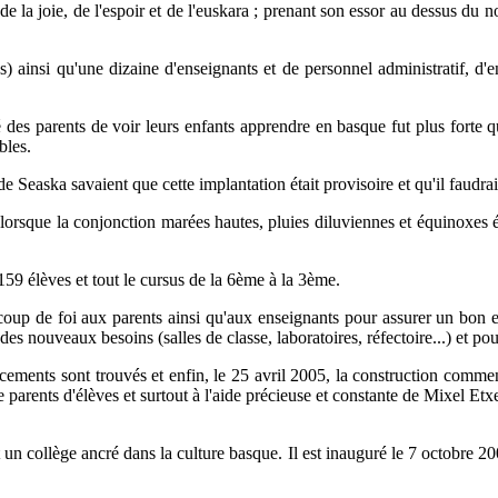
e la joie, de l'espoir et de l'euskara ; prenant son essor au dessus du n
s) ainsi qu'une dizaine d'enseignants et de personnel administratif, d
té des parents de voir leurs enfants apprendre en basque fut plus forte 
bles.
 Seaska savaient que cette implantation était provisoire et qu'il faudrait
orsque la conjonction marées hautes, pluies diluviennes et équinoxes ét
 159 élèves et tout le cursus de la 6ème à la 3ème.
coup de foi aux parents ainsi qu'aux enseignants pour assurer un bon e
es nouveaux besoins (salles de classe, laboratoires, réfectoire...) et pou
ancements sont trouvés et enfin, le 25 avril 2005, la construction comm
 parents d'élèves et surtout à l'aide précieuse et constante de Mixel Etx
 un collège ancré dans la culture basque. Il est inauguré le 7 octobre 20