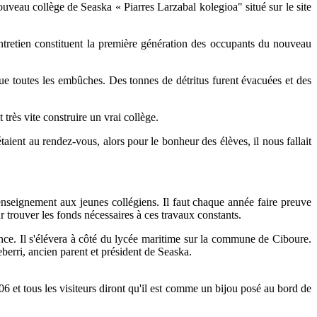
ouveau collège de Seaska « Piarres Larzabal kolegioa" situé sur le site
'entretien constituent la première génération des occupants du nouveau
que toutes les embûches. Des tonnes de détritus furent évacuées et des
 très vite construire un vrai collège.
aient au rendez-vous, alors pour le bonheur des élèves, il nous fallait
nseignement aux jeunes collégiens. Il faut chaque année faire preuve
r trouver les fonds nécessaires à ces travaux constants.
ence. Il s'élévera à côté du lycée maritime sur la commune de Ciboure.
eberri, ancien parent et président de Seaska.
06 et tous les visiteurs diront qu'il est comme un bijou posé au bord de