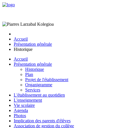
Accueil
Présentation générale
Historique
Accueil
Présentation générale
Historique
Plan
Projet de l'établissement
Organigramme
Services
L'établissement au quotidien
L'enseignement
Vie scolaire
Agenda
Photos
Implication des parents d'élèves
Association de gestion du collège