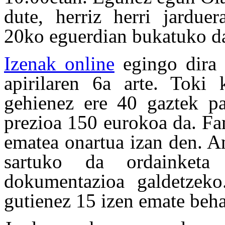
dute, herriz herri jarduer
20ko eguerdian bukatuko da
Izenak online
egingo dira e
apirilaren 6a arte. Toki
gehienez ere 40 gaztek p
prezioa 150 eurokoa da. Fam
ematea onartua izan den. A
sartuko da ordainketa
dokumentazioa galdetzeko.
gutienez 15 izen emate beha