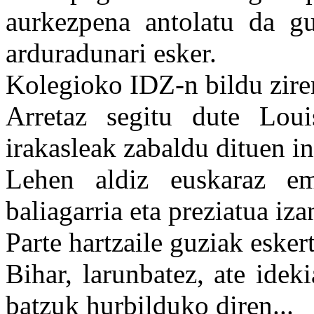
aurkezpena antolatu da gu
arduradunari esker.
Kolegioko IDZ-n bildu ziren
Arretaz segitu dute Louis
irakasleak zabaldu dituen i
Lehen aldiz euskaraz em
baliagarria eta preziatua iza
Parte hartzaile guziak esker
Bihar, larunbatez, ate ideki
batzuk hurbilduko diren...