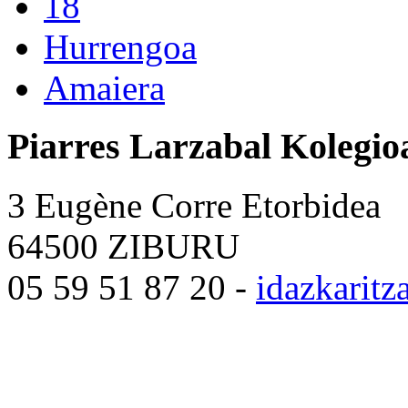
18
Hurrengoa
Amaiera
Piarres Larzabal Kolegio
3 Eugène Corre Etorbidea
64500 ZIBURU
05 59 51 87 20 -
idazkarit