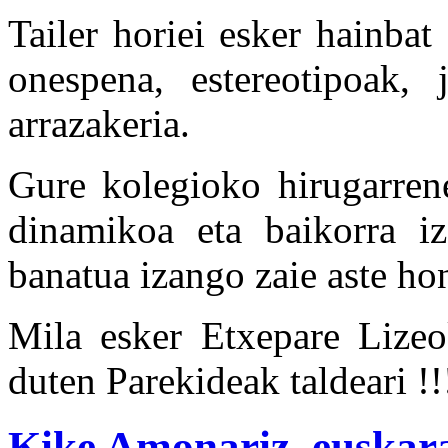
Tailer horiei esker hainbat
onespena, estereotipoak, j
arrazakeria.
Gure kolegioko hirugarrene
dinamikoa eta baikorra iz
banatua izango zaie aste ho
Mila esker Etxepare Lizeok
duten Parekideak taldeari !!
Kike Amonariz, euskara