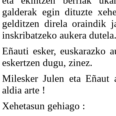
eta ekintzen berriak uka
galderak egin dituzte xeh
gelditzen direla oraindik 
inskribatzeko aukera dutela
Eñauti esker, euskarazko a
eskertzen dugu, zinez.
Milesker Julen eta Eñaut
aldia arte !
Xehetasun gehiago :