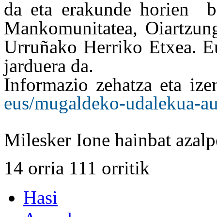
da eta erakunde horien ba
Mankomunitatea, Oiartzung
Urruñako Herriko Etxea. E
jarduera da.
Informazio zehatza eta iz
eus/mugaldeko-udalekua-
a
Milesker Ione hainbat azalp
14 orria 111 orritik
Hasi