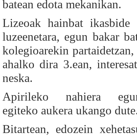
batean edota mekanikan.
Lizeoak hainbat ikasbide p
luzeenetara, egun bakar ba
kolegioarekin partaidetzan,
ahalko dira 3.ean, interes
neska.
Apirileko nahiera egu
egiteko aukera ukango dute
Bitartean, edozein xehet