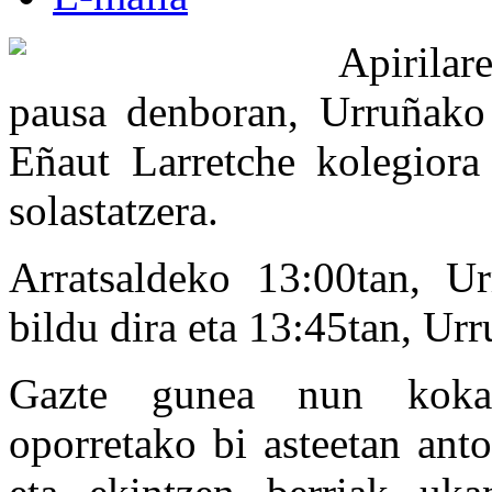
Apirilar
pausa denboran, Urruñako
Eñaut Larretche kolegiora 
solastatzera.
Arratsaldeko 13:00tan, Ur
bildu dira eta 13:45tan, Urr
Gazte gunea nun kokatu
oporretako bi asteetan antol