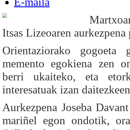
E-maila
Martxoar
Itsas Lizeoaren aurkezpena 
Orientaziorako gogoeta 
memento egokiena zen on
berri ukaiteko, eta etor
interesatuak izan daitezkeen
Aurkezpena Joseba Davant i
mariñel egon ondotik, orai