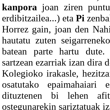
kanpora
joan ziren puntu
erdibitzailea...) eta
Pi
zenbak
Horrez gain, joan den Nahi
hautatu zuten seigarreneko
batean parte hartu dute.
sartzean ezarriak izan dira
Kolegioko irakasle, hezitza
osatutako epaimahaiari e
dituztenen bi lehen afi
ostegunarekin sariztatuak iz