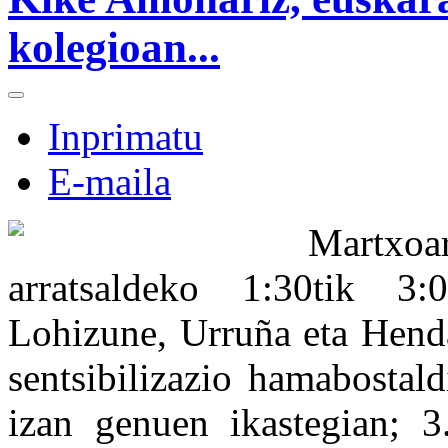
kolegioan...
Inprimatu
E-maila
Martxo
arratsaldeko 1:30tik 3
Lohizune, Urruña eta Henda
sentsibilizazio hamabostal
izan genuen ikastegian; 3