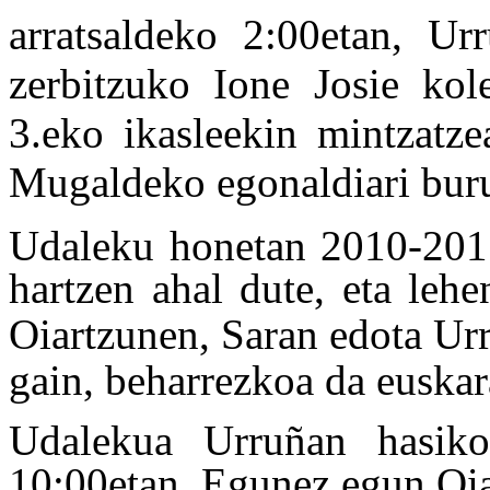
arratsaldeko 2:00etan, U
zerbitzuko Ione Josie kol
3.eko ikasleekin mintzatze
Mugaldeko egonaldiari bur
Udaleku honetan 2010-2011 
hartzen ahal dute, eta lehe
Oiartzunen, Saran edota Ur
gain, beharrezkoa da euskara
Udalekua Urruñan hasiko
10:00etan. Egunez egun Oia