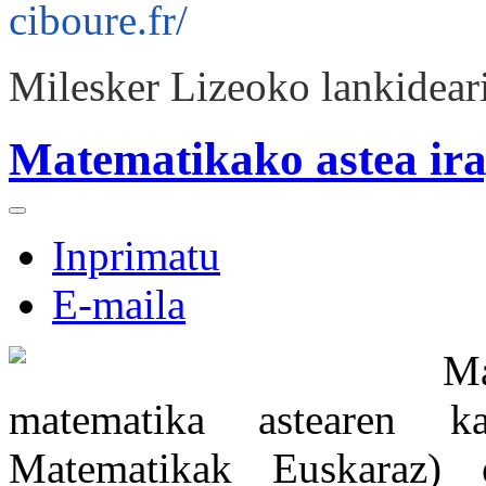
ciboure.fr/
Milesker Lizeoko lankideari
Matematikako astea ira
Inprimatu
E-maila
Ma
matematika astearen k
Matematikak Euskaraz) 