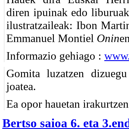
diren ipuinak edo liburuak
ilustratzaileak: Ibon Mart
Emmanuel Montiel
Onin
en
Informazio gehiago :
www.
Gomita luzatzen dizuegu 
joatea.
Ea opor hauetan irakurtzen
Bertso saioa 6. eta 3.en