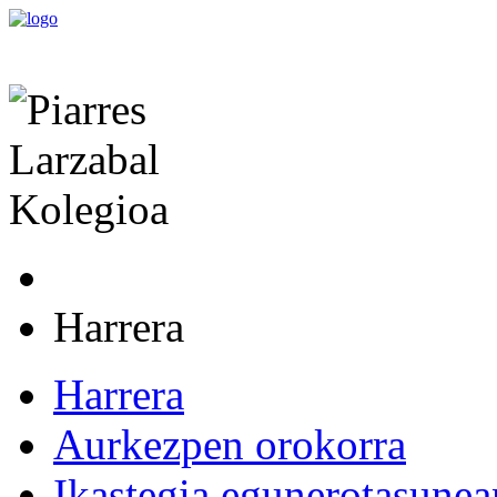
Harrera
Harrera
Aurkezpen orokorra
Ikastegia egunerotasunea