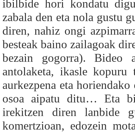
ibilbide hori kondatu dig
zabala den eta nola gustu g
diren, nahiz ongi azpimarr
besteak baino zailagoak dire
bezain gogorra). Bideo a
antolaketa, ikasle kopuru 
aurkezpena eta horiendako 
osoa aipatu ditu… Eta bi
irekitzen diren lanbide g
komertzioan, edozein motak