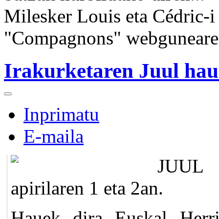
Milesker Louis eta Cédric-i 
"Compagnons" webgunear
Irakurketaren Juul hau
Inprimatu
E-maila
JUUL 
apirilaren 1 eta 2an.
Hauek dira Euskal Herri