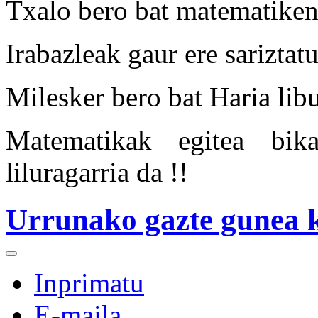
Txalo bero bat matematiken 
Irabazleak gaur ere sariztatu
Milesker bero bat Haria lib
Matematikak egitea bik
liluragarria da !!
Urrunako gazte gunea 
Inprimatu
E-maila