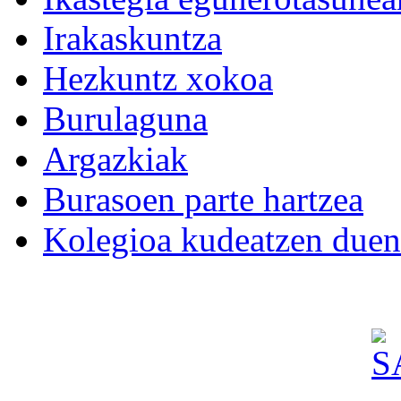
Irakaskuntza
Hezkuntz xokoa
Burulaguna
Argazkiak
Burasoen parte hartzea
Kolegioa kudeatzen duen