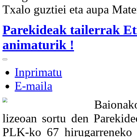
Txalo guztiei eta aupa Mate
Parekideak tailerrak Et
animaturik !
Inprimatu
E-maila
Baiona
lizeoan sortu den Parekide
PLK-ko 67 hirugarreneko i