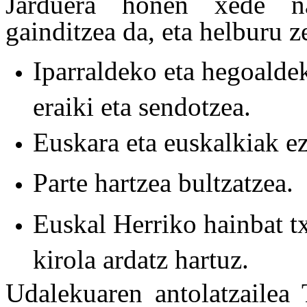
Jarduera honen xede na
gainditzea da, eta helburu 
Iparraldeko eta hegoalde
eraiki eta sendotzea.
Euskara eta euskalkiak ez
Parte hartzea bultzatzea.
Euskal Herriko hainbat tx
kirola ardatz hartuz.
Udalekuaren antolatzailea 