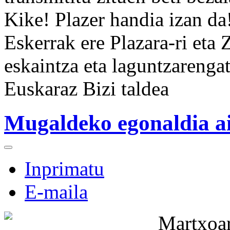
Kike! Plazer handia izan da
Eskerrak ere Plazara-ri eta
eskaintza eta laguntzarengat
Euskaraz Bizi taldea
Mugaldeko egonaldia a
Inprimatu
E-maila
Martxo