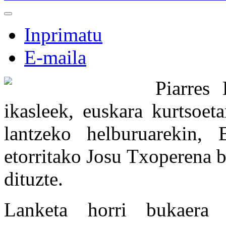
Inprimatu
E-maila
Piarres 
ikasleek, euskara kurtsoet
lantzeko helburuarekin, B
etorritako Josu Txoperena be
dituzte.
Lanketa horri bukaera