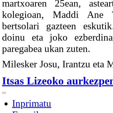
martxoaren 25ean, astear
kolegioan, Maddi Ane T
bertsolari gazteen eskutik
doinu eta joko ezberdina
paregabea ukan zuten.
Milesker Josu, Irantzu eta 
Itsas Lizeoko aurkezpen
Inprimatu