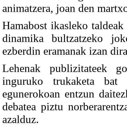
animatzera, joan den martxo
Hamabost ikasleko taldeak o
dinamika bultzatzeko jok
ezberdin eramanak izan dira
Lehenak publizitateek g
inguruko trukaketa bat 
egunerokoan entzun daitez
debatea piztu norberarentz
azalduz.