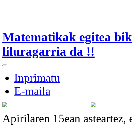
Matematikak egitea bik
liluragarria da !!
Inprimatu
E-maila
Apirilaren 15ean asteartez, 