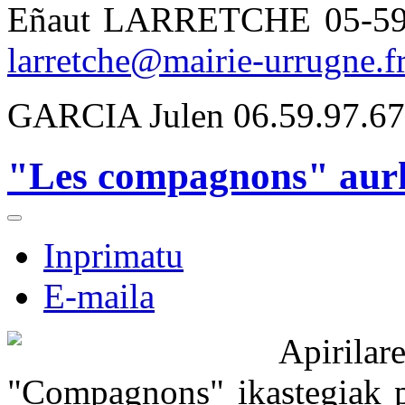
Eñaut LARRETCHE 05-59-8
larretche@mairie-urrugne.f
GARCIA Julen 06.59.97.67
"Les compagnons" aurk
Inprimatu
E-maila
Apirila
"Compagnons" ikastegiak p