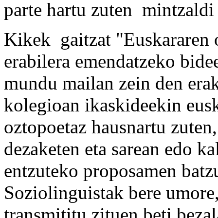
parte hartu zuten mintzaldi
Kikek gaitzat "Euskararen o
erabilera emendatzeko bidee
mundu mailan zein den eraku
kolegioan ikaskideekin eus
oztopoetaz hausnartu zuten,
dezaketen eta sarean edo kal
entzuteko proposamen batzu
Soziolinguistak bere umore,
transmititu zituen beti beza